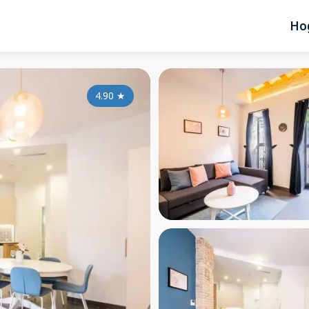
Ho
4.90
★