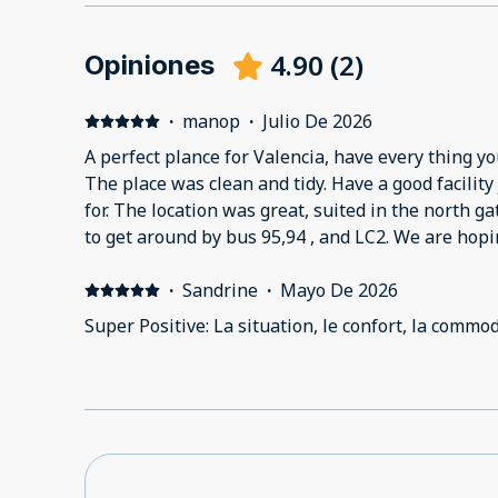
4.90
(
2
)
Opiniones
·
manop
·
Julio De 2026
A perfect plance for Valencia, have every thing you
The place was clean and tidy. Have a good facilit
for. The location was great, suited in the north ga
to get around by bus 95,94 , and LC2. We are hop
winter time.
·
Sandrine
·
Mayo De 2026
Super Positive: La situation, le confort, la commo