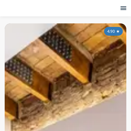
4.90
★