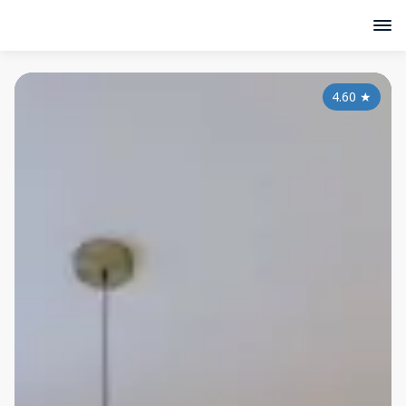
4.60
★