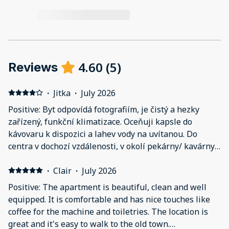
4.60
(
5
)
Reviews
·
Jitka
·
July 2026
Positive: Byt odpovídá fotografiím, je čistý a hezky
zařízený, funkční klimatizace. Oceňuji kapsle do
kávovaru k dispozici a lahev vody na uvítanou. Do
centra v dochozí vzdálenosti, v okolí pekárny/ kavárny,
i obchod s potravinami. Po třech dnech nabídka výměny
ručníků. Negative: Nic, co by se vyloženě nelíbilo. Jen z
·
Clair
·
July 2026
ulice slyšet hluk, na noc jsem měla okna zavřená.
Positive: The apartment is beautiful, clean and well
equipped. It is comfortable and has nice touches like
coffee for the machine and toiletries. The location is
great and it's easy to walk to the old town.